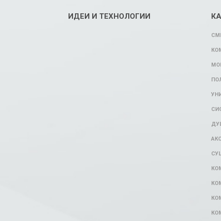
ИДЕИ И ТЕХНОЛОГИИ
К
СМ
КО
МО
ПО
УН
СИ
ДУ
АК
СУ
КО
КО
КО
КО