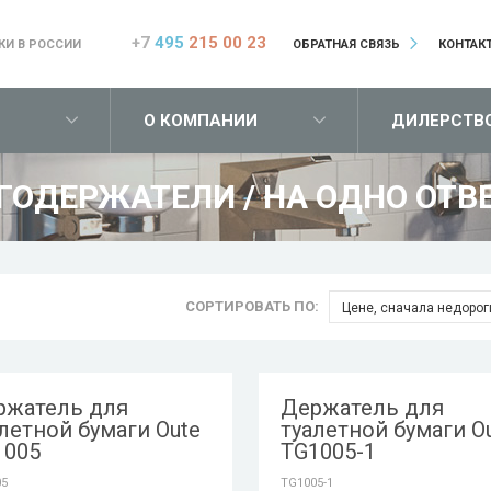
+7
495
215 00 23
КИ В РОССИИ
ОБРАТНАЯ СВЯЗЬ
КОНТАК
О КОМПАНИИ
ДИЛЕРСТВ
ГОДЕРЖАТЕЛИ
/
НА ОДНО ОТВ
СОРТИРОВАТЬ ПО:
Цене, сначала недорог
ржатель для
Держатель для
летной бумаги Oute
туалетной бумаги O
1005
TG1005-1
05
TG1005-1