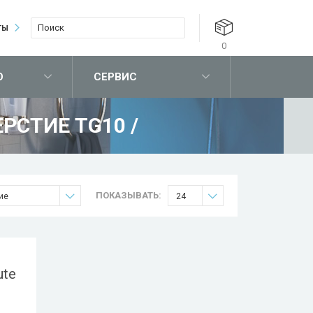
ТЫ
0
О
СЕРВИС
ЕРСТИЕ TG10
/
ПОКАЗЫВАТЬ:
ие
24
ute