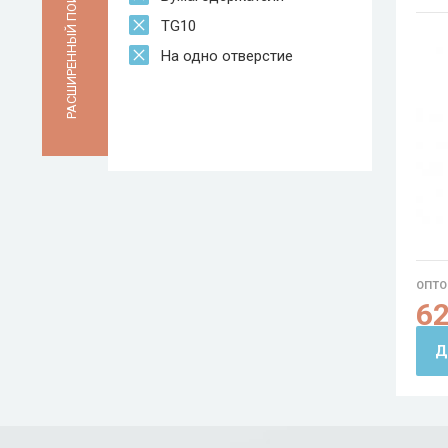
РАСШИРЕННЫЙ ПОИСК
TG10
На одно отверстие
ОПТО
6
Д