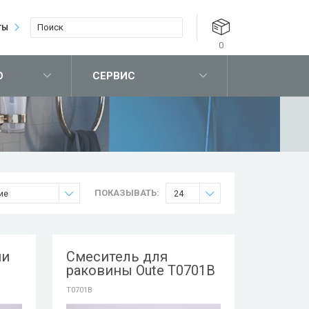
ТЫ
0
О
СЕРВИС
ПОКАЗЫВАТЬ:
ие
24
ни
Смеситель для
раковины Oute T0701B
T0701B