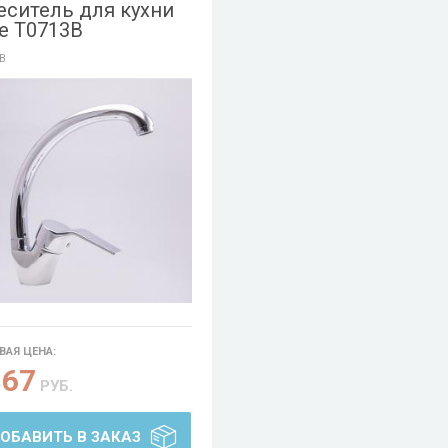
еситель для кухни
e T0713B
B
ВАЯ ЦЕНА:
867
РУБ.
ОБАВИТЬ В ЗАКАЗ