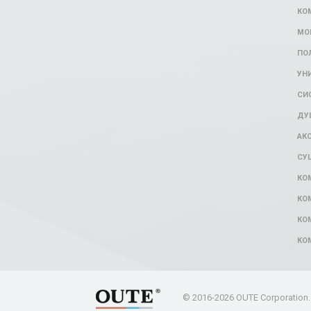
КО
МО
ПО
УН
СИ
ДУ
АК
СУ
КО
КО
КО
КО
© 2016-2026 OUTE Corporatio