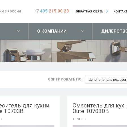
+7
495
215 00 23
КИ В РОССИИ
ОБРАТНАЯ СВЯЗЬ
КОНТАК
О КОМПАНИИ
ДИЛЕРСТВ
СОРТИРОВАТЬ ПО:
Цене, сначала недорог
еситель для кухни
Смеситель для кух
e T0703B
Oute T0703DB
B
T0703DB