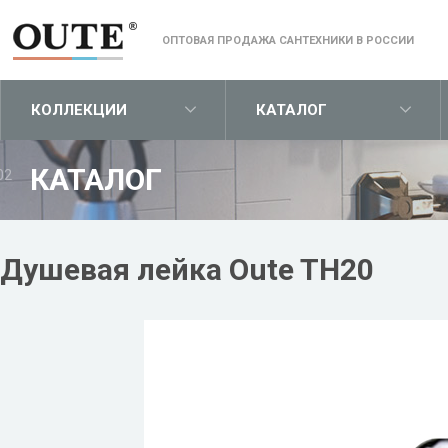
ОПТОВАЯ ПРОДАЖА САНТЕХНИКИ В РОССИИ
КОЛЛЕКЦИИ
КАТАЛОГ
КАТАЛОГ
02
Душевая лейка Oute TH20