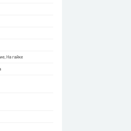
ие, На гайке
а