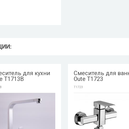
ЦИИ:
еситель для кухни
Смеситель для ван
e T1713B
Oute T1723
B
T1723