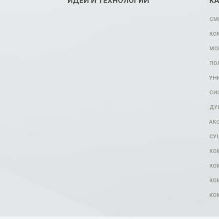
ИДЕИ И ТЕХНОЛОГИИ
К
СМ
КО
МО
ПО
УН
СИ
ДУ
АК
СУ
КО
КО
КО
КО