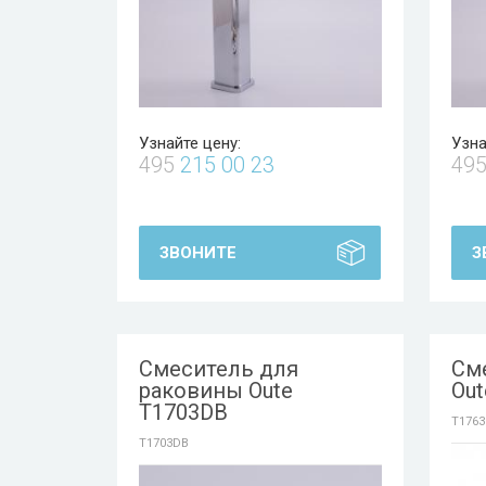
Узнайте цену:
Узна
495
215 00 23
49
ЗВОНИТЕ
З
Смеситель для
См
раковины Oute
Out
T1703DB
T1763
T1703DB