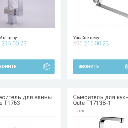
йте цену:
Узнайте цену:
5
215 00 23
495
215 00 23
ВОНИТЕ
ЗВОНИТЕ
еситель для ванны
Смеситель для кух
e T1763
Oute T1713B-1
T1713B-1