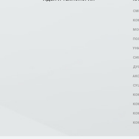
СМ
КО
МО
ПО
УН
СИ
ДУ
АК
СУ
КО
КО
КО
КО