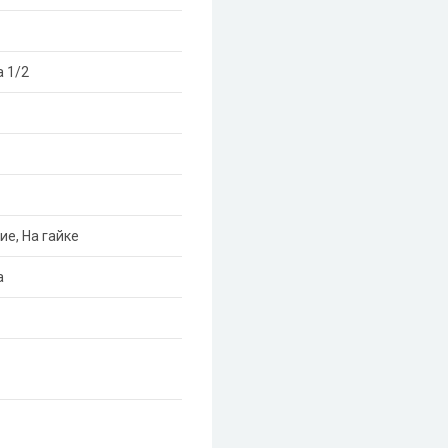
 1/2
ие, На гайке
а