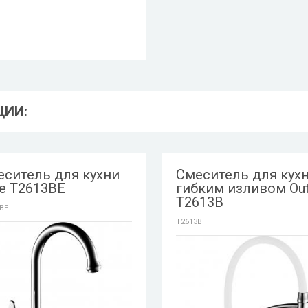
ЦИИ:
еситель для кухни
Смеситель для кухн
e T2613BE
гибким изливом Ou
T2613B
BE
T2613B