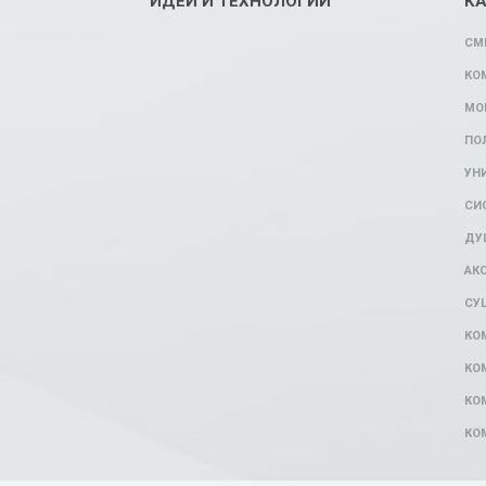
ИДЕИ И ТЕХНОЛОГИИ
К
СМ
КО
МО
ПО
УН
СИ
ДУ
АК
СУ
КО
КО
КО
КО