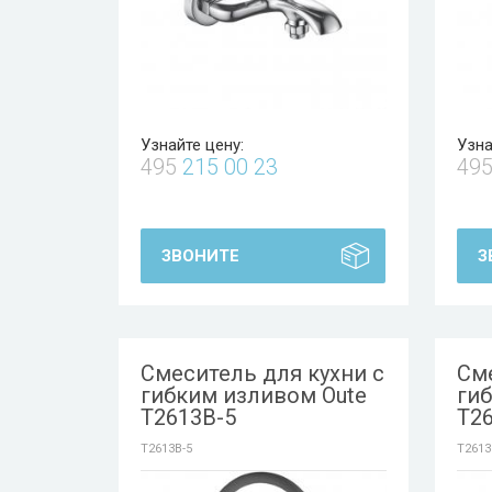
Узнайте цену:
Узна
495
215 00 23
49
ЗВОНИТЕ
З
Смеситель для кухни с
Сме
гибким изливом Oute
ги
T2613B-5
T2
T2613B-5
T2613