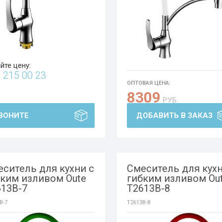
йте цену:
5
215 00 23
ОПТОВАЯ ЦЕНА:
8309
РУБ.
ВОНИТЕ
ДОБАВИТЬ В ЗАКАЗ
ситель для кухни с
Смеситель для кухн
бким изливом Oute
гибким изливом Ou
613B-7
T2613B-8
B-7
T2613B-8