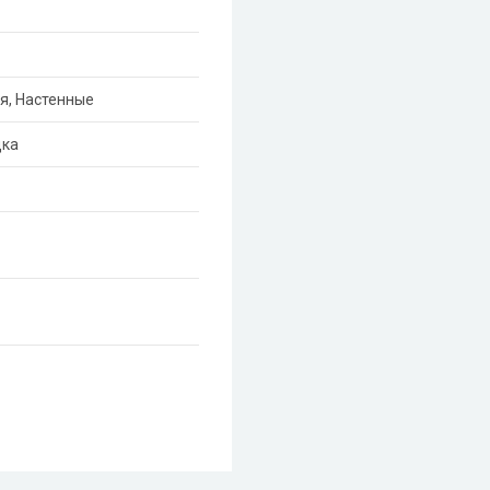
я, Настенные
дка