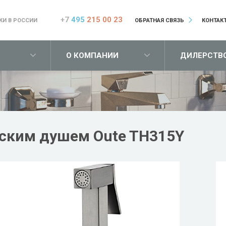
+7
495
215 00 23
КИ В РОССИИ
ОБРАТНАЯ СВЯЗЬ
КОНТАК
О КОМПАНИИ
ДИЛЕРСТВ
еским душем Oute TH315Y