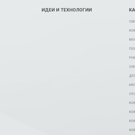
ИДЕИ И ТЕХНОЛОГИИ
К
СМ
КО
МО
ПО
УН
СИ
ДУ
АК
СУ
КО
КО
КО
КО