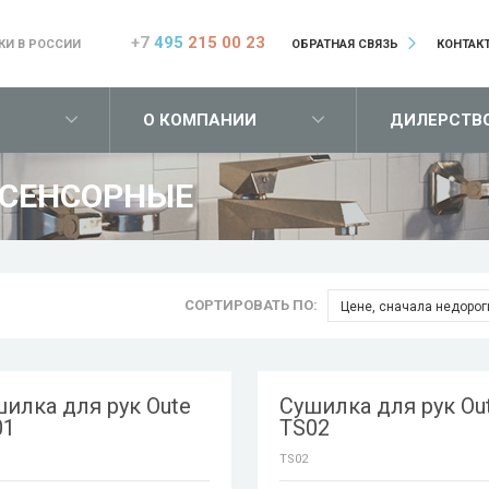
+7
495
215 00 23
КИ В РОССИИ
ОБРАТНАЯ СВЯЗЬ
КОНТАК
О КОМПАНИИ
ДИЛЕРСТВ
СЕНСОРНЫЕ
СОРТИРОВАТЬ ПО:
Цене, сначала недорог
илка для рук Oute
Сушилка для рук Ou
01
TS02
TS02