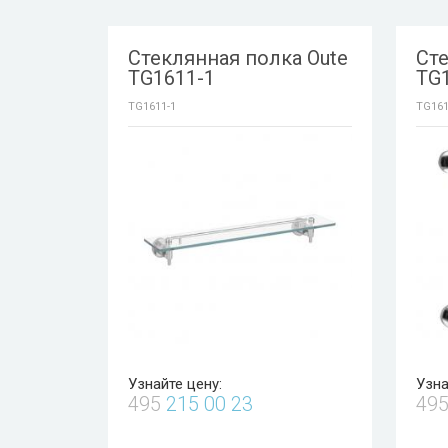
Стеклянная полка Oute
Сте
TG1611-1
TG
TG1611-1
TG161
Узнайте цену:
Узна
495
215 00 23
49