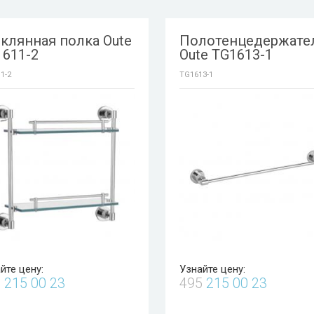
клянная полка Oute
Полотенцедержате
1611-2
Oute TG1613-1
1-2
TG1613-1
йте цену:
Узнайте цену:
5
215 00 23
495
215 00 23