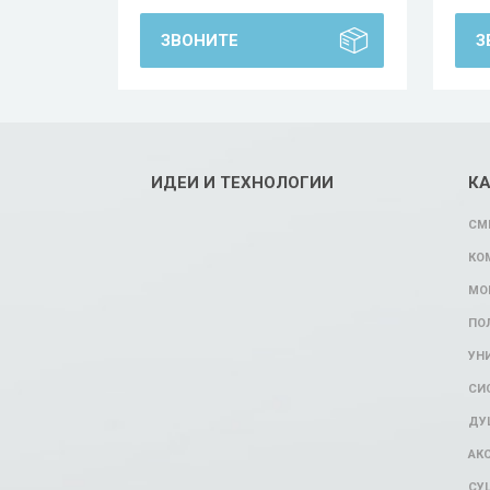
ЗВОНИТЕ
З
ИДЕИ И ТЕХНОЛОГИИ
К
СМ
КО
МО
ПО
УН
СИ
ДУ
АК
СУ