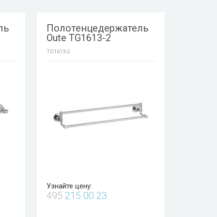
ль
Полотенцедержатель
Oute TG1613-2
TG1613-2
Узнайте цену:
495
215 00 23