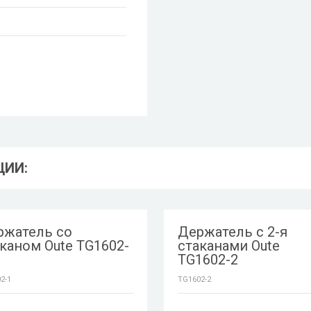
ЦИИ:
ржатель со
Держатель с 2-я
каном Oute TG1602-
стаканами Oute
TG1602-2
2-1
TG1602-2