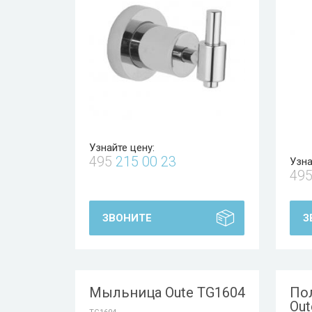
Узнайте цену:
495
215 00 23
Узна
49
ЗВОНИТЕ
З
Мыльница Oute TG1604
По
Out