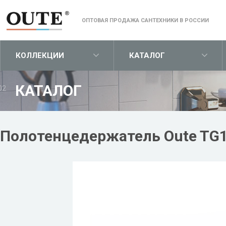
ОПТОВАЯ ПРОДАЖА САНТЕХНИКИ В РОССИИ
КОЛЛЕКЦИИ
КАТАЛОГ
КАТАЛОГ
02
Полотенцедержатель Oute TG1