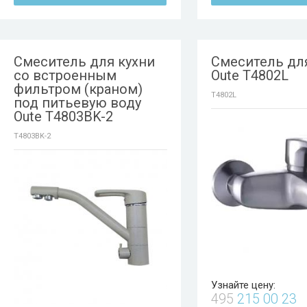
Смеситель для кухни
Смеситель дл
со встроенным
Oute T4802L
фильтром (краном)
T4802L
под питьевую воду
Oute T4803BK-2
T4803BK-2
Узнайте цену:
495
215 00 23