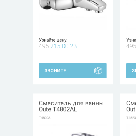
Узнайте цену:
Узна
495
215 00 23
49
ЗВОНИТЕ
З
Смеситель для ванны
См
Oute T4802AL
Out
T4802AL
T4823