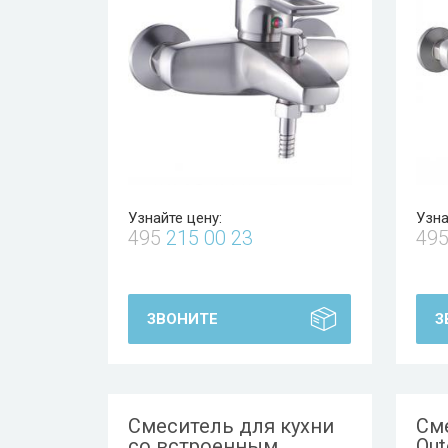
Узнайте цену:
Узна
495
215 00 23
49
ЗВОНИТЕ
З
Смеситель для кухни
См
со встроенным
Out