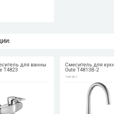
ЦИИ:
еситель для ванны
Смеситель для кух
e T4823
Oute T4813B-2
T4813B-2