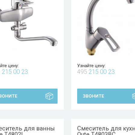
йте цену:
Узнайте цену:
5
215 00 23
495
215 00 23
ВОНИТЕ
ЗВОНИТЕ
еситель для ванны
Смеситель для кух
e T4802L
Oute T4803BC