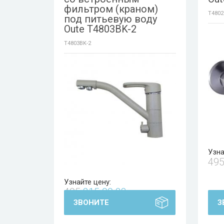
фильтром (краном)
T4802
под питьевую воду
Oute T4803BK-2
T4803BK-2
Узна
49
Узнайте цену:
495
215 00 23
ЗВОНИТЕ
З