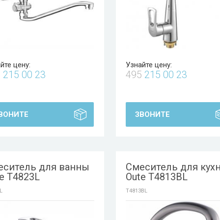
йте цену:
Узнайте цену:
5
215 00 23
495
215 00 23
ВОНИТЕ
ЗВОНИТЕ
еситель для ванны
Смеситель для кух
e T4823L
Oute T4813BL
L
T4813BL