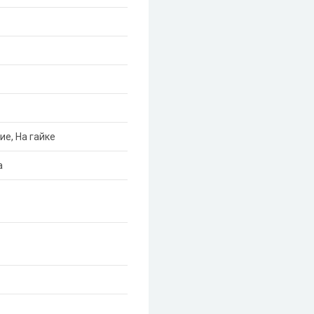
ие, На гайке
а